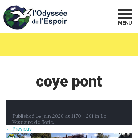
MENU
coye pont
Published
14 juin 2020
at
1170 × 261
in
Le
Vestiaire de Sofie
.
← Previous