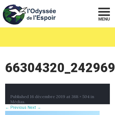
MENU
66304320_24296
Published
16 décembre 2019
at
368 × 504
in
Médias
.
← Previous
Next →