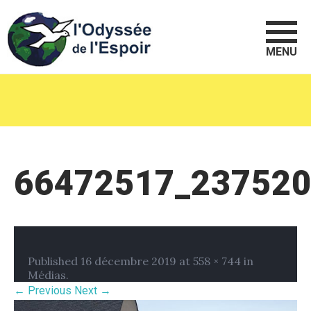
MENU
66472517_23752
Published
16 décembre 2019
at
558 × 744
in
Médias
.
← Previous
Next →