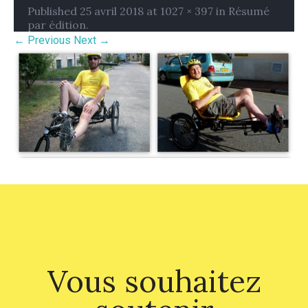
Published
25 avril 2018
at
1027 × 397
in
Résumé
par édition
.
← Previous
Next →
Vous souhaitez