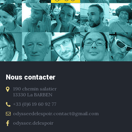
Nous contacter
190 chemin salatier
13330 La BARBEN
+33 (0)6 19 60 92 77
odysseedelespoir.contact@gmail.com
odyssee.delespoir